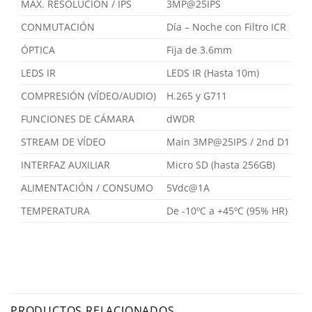
MAX. RESOLUCIÓN / IPS
3MP@25IPS
CONMUTACIÓN
Día – Noche con Filtro ICR
ÓPTICA
Fija de 3.6mm
LEDS IR
LEDS IR (Hasta 10m)
COMPRESIÓN (VÍDEO/AUDIO)
H.265 y G711
FUNCIONES DE CÁMARA
dWDR
STREAM DE VÍDEO
Main 3MP@25IPS / 2nd D1
INTERFAZ AUXILIAR
Micro SD (hasta 256GB)
ALIMENTACIÓN / CONSUMO
5Vdc@1A
TEMPERATURA
De -10ºC a +45ºC (95% HR)
PRODUCTOS RELACIONADOS