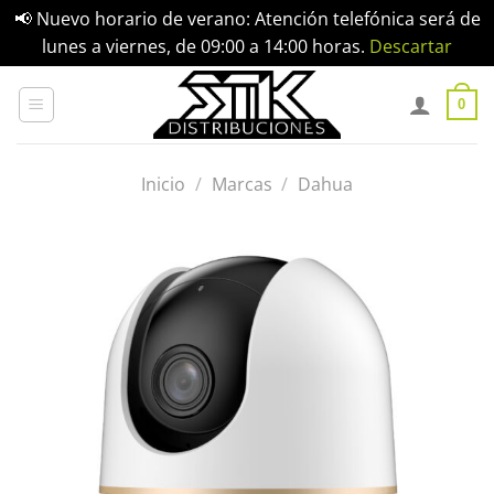
📢 Nuevo horario de verano: Atención telefónica será de
lunes a viernes, de 09:00 a 14:00 horas.
Descartar
Saltar
al
0
contenido
Inicio
/
Marcas
/
Dahua