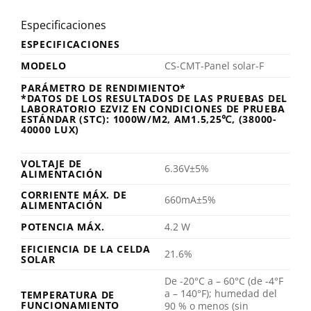
Especificaciones
ESPECIFICACIONES
MODELO
CS-CMT-Panel solar-F
PARÁMETRO DE RENDIMIENTO*
*DATOS DE LOS RESULTADOS DE LAS PRUEBAS DEL
LABORATORIO EZVIZ EN CONDICIONES DE PRUEBA
ESTÁNDAR (STC): 1000W/M2, AM1.5,25℃, (38000-
40000 LUX)
VOLTAJE DE
6.36V±5%
ALIMENTACIÓN
CORRIENTE MÁX. DE
660mA±5%
ALIMENTACIÓN
POTENCIA MÁX.
4.2 W
EFICIENCIA DE LA CELDA
21.6%
SOLAR
De -20°C a – 60°C (de -4°F
a – 140°F); humedad del
TEMPERATURA DE
FUNCIONAMIENTO
90 % o menos (sin