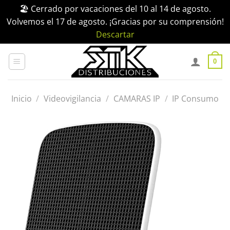
🏖️ Cerrado por vacaciones del 10 al 14 de agosto.
Volvemos el 17 de agosto. ¡Gracias por su comprensión!
Descartar
Saltar
al
0
contenido
Inicio
/
Videovigilancia
/
CAMARAS IP
/
IP Consumo