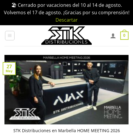
🏖️ Cerrado por vacaciones del 10 al 14 de agosto.
Volvemos el 17 de agosto. ¡Gracias por su comprensión!
Descartar
Saltar
al
0
contenido
27
May
STK Distribuciones en Marbella HOME MEETING 2026