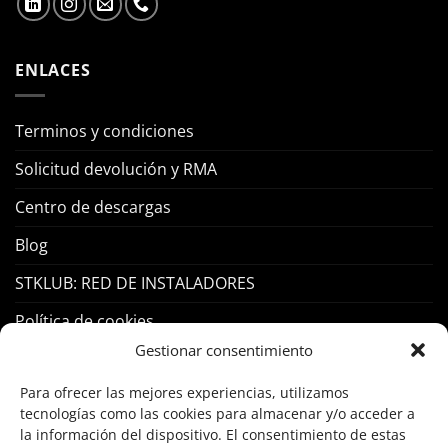
ENLACES
Terminos y condiciones
Solicitud devolución y RMA
Centro de descargas
Blog
STKLUB: RED DE INSTALADORES
Política de cookies
Gestionar consentimiento
PRODUCTOS
Para ofrecer las mejores experiencias, utilizamos
tecnologías como las cookies para almacenar y/o acceder a
Control Acceso
la información del dispositivo. El consentimiento de estas