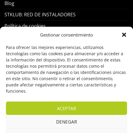
Blog
STKLUB: RED DE INSTALADORES
Política de cookies
Gestionar consentimiento
PRODUCTOS
Para ofrecer las mejores experiencias, utilizamos
tecnologías como las cookies para almacenar y/o acceder a
Control Acceso
la información del dispositivo. El consentimiento de estas
tecnologías nos permitirá procesar datos como el
Hogar Inteligente
comportamiento de navegación o las identificaciones únicas
en este sitio. No consentir o retirar el consentimiento,
Incendio
puede afectar negativamente a ciertas características y
funciones.
Intrusión
Marcas
ACEPTAR
OFERTAS
DENEGAR
Solar Fotovoltaicas