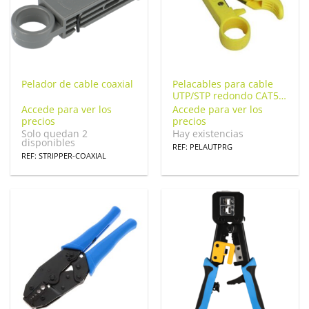
Pelador de cable coaxial
Pelacables para cable
UTP/STP redondo CAT5 y
cable coaxial RG59 RG6
Accede para ver los
Accede para ver los
RG11 RG7
precios
precios
Solo quedan 2
Hay existencias
disponibles
REF: PELAUTPRG
REF: STRIPPER-COAXIAL