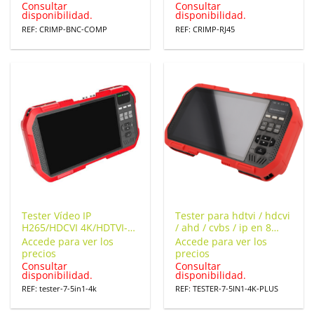
Consultar
Consultar
disponibilidad.
disponibilidad.
REF: CRIMP-BNC-COMP
REF: CRIMP-RJ45
Tester Vídeo IP
Tester para hdtvi / hdcvi
H265/HDCVI 4K/HDTVI-
/ ahd / cvbs / ip en 8
AHD 5MP/ANALOGICO
megapíxeles
Accede para ver los
Accede para ver los
SDI Pantalla Táctil 7″Wifi
precios
precios
2.4/5GHz E/S-HDMI
Consultar
Consultar
disponibilidad.
disponibilidad.
Salida PoE+ 12Vdc Audio
485
REF: tester-7-5in1-4k
REF: TESTER-7-5IN1-4K-PLUS