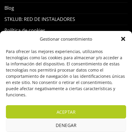
Blog
STKLUB: RED DE INSTALADORES
Política de cookies
Gestionar consentimiento
PRODUCTOS
Para ofrecer las mejores experiencias, utilizamos
tecnologías como las cookies para almacenar y/o acceder a
Control Acceso
la información del dispositivo. El consentimiento de estas
tecnologías nos permitirá procesar datos como el
Hogar Inteligente
comportamiento de navegación o las identificaciones únicas
en este sitio. No consentir o retirar el consentimiento,
Incendio
puede afectar negativamente a ciertas características y
funciones.
Intrusión
Marcas
ACEPTAR
OFERTAS
DENEGAR
Solar Fotovoltaicas