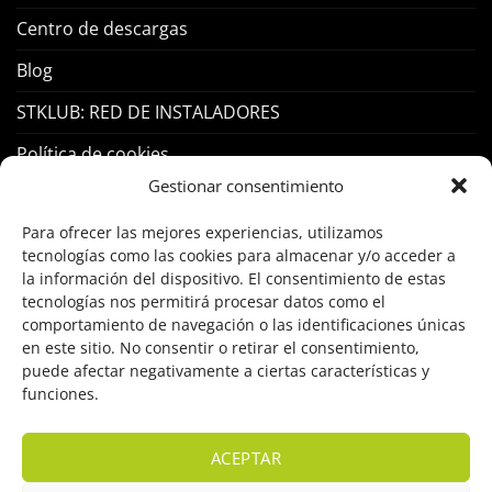
Centro de descargas
Blog
STKLUB: RED DE INSTALADORES
Política de cookies
Gestionar consentimiento
PRODUCTOS
Para ofrecer las mejores experiencias, utilizamos
tecnologías como las cookies para almacenar y/o acceder a
Control Acceso
la información del dispositivo. El consentimiento de estas
tecnologías nos permitirá procesar datos como el
Hogar Inteligente
comportamiento de navegación o las identificaciones únicas
en este sitio. No consentir o retirar el consentimiento,
Incendio
puede afectar negativamente a ciertas características y
funciones.
Intrusión
Marcas
ACEPTAR
OFERTAS