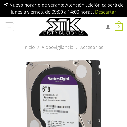
📢 Nuevo horario de verano: Atención telefónica será de
lunes a viernes, de 09:00 a 14:00 horas.
Descartar
Saltar
al
0
contenido
Inicio
/
Videovigilancia
/
Accesorios