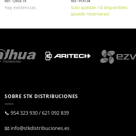
REF: 12VDC1A
REF: PFA134
Hay existencias
Solo quedan 14 disponibles
(puede reservarse)
SOBRE STK DISTRIBUCIONES
📞
954 323 930
/
621 092 839
📧
info@stkdistribuciones.es