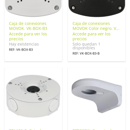
Caja de conexiones
Caja de conexiones
MOVOK. VK-BOX-B3
MOVOK Color negro. VK-
BOX-B3-B
Accede para ver los
Accede para ver los
precios
precios
Hay existencias
Solo quedan 1
disponibles
REF: VK-BOX-B3
REF: VK-BOX-B3-B