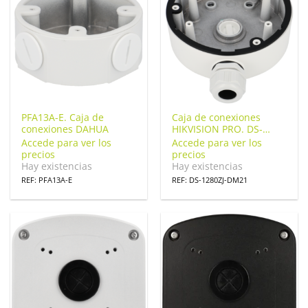
PFA13A-E. Caja de
Caja de conexiones
conexiones DAHUA
HIKVISION PRO. DS-
1280ZJ-DM21
Accede para ver los
Accede para ver los
precios
precios
Hay existencias
Hay existencias
REF: PFA13A-E
REF: DS-1280ZJ-DM21