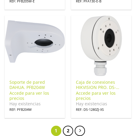
REF: PFB205W-E
REF: PFA130-E-B
Soporte de pared
Caja de conexiones
DAHUA. PFB204W
HIKVISION PRO. DS-
1280ZJ-XS
Accede para ver los
Accede para ver los
precios
precios
Hay existencias
Hay existencias
REF: PFB204W
REF: DS-1280ZJ-XS
1
2