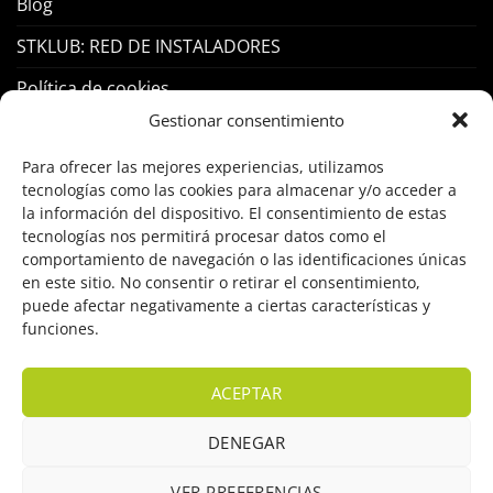
Blog
STKLUB: RED DE INSTALADORES
Política de cookies
Gestionar consentimiento
PRODUCTOS
Para ofrecer las mejores experiencias, utilizamos
tecnologías como las cookies para almacenar y/o acceder a
la información del dispositivo. El consentimiento de estas
Control Acceso
tecnologías nos permitirá procesar datos como el
Hogar Inteligente
comportamiento de navegación o las identificaciones únicas
en este sitio. No consentir o retirar el consentimiento,
Incendio
puede afectar negativamente a ciertas características y
funciones.
Intrusión
Marcas
ACEPTAR
OFERTAS
DENEGAR
Solar Fotovoltaicas
VER PREFERENCIAS