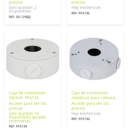
precios
precios
Solo quedan 2
Hay existencias
disponibles
REF: PFA136
REF: DS-1258ZJ
Caja de conexiones
Caja de conexiones
DAHUA. PFA134
metálicas para cámara
Dahua. PFA13G
Accede para ver los
Accede para ver los
precios
precios
Solo quedan 14
Hay existencias
disponibles (puede
REF: PFA13G
reservarse)
REF: PFA134