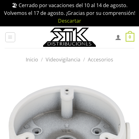
🏖️ Cerrado por vacaciones del 10 al 14 de agosto.
Volvemos el 17 de agosto. ¡Gracias por su comprensión!
Descartar
Saltar
al
0
contenido
Inicio
/
Videovigilancia
/
Accesorios