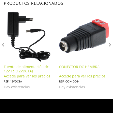
PRODUCTOS RELACIONADOS
Fuente de alimentación dc
CONECTOR DC HEMBRA
12v 1a (12VDC1A)
Accede para ver los precios
Accede para ver los precios
REF: 12VDC1A
REF: CON-DC-H
Hay existencias
Hay existencias