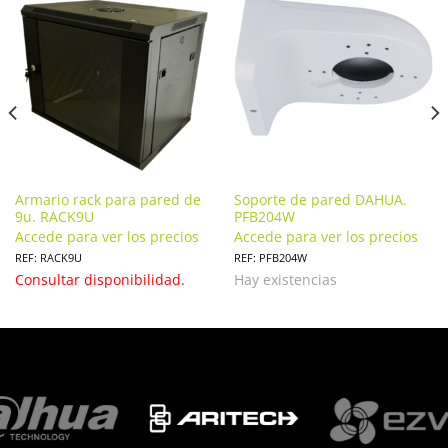
Armario rack para pared de
Soporte de pared DAHUA.
9u. RACK9U
PFB204W
Accede para ver los precios
Accede para ver los precios
REF: RACK9U
REF: PFB204W
Consultar disponibilidad.
Hay existencias