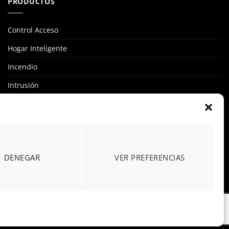
PRODUCTOS
Control Acceso
Hogar Inteligente
Incendio
Intrusión
Marcas
OFERTAS
Solar Fotovoltaicas
DENEGAR
VER PREFERENCIAS
Videovigilancia