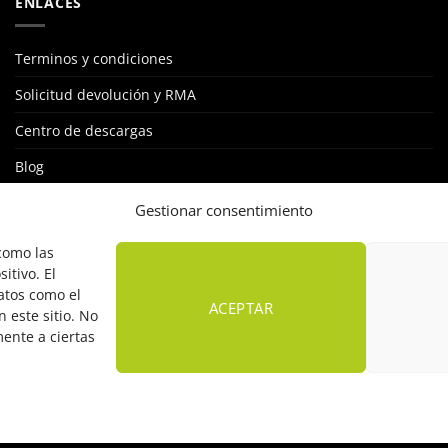
ENLACES
Terminos y condiciones
Solicitud devolución y RMA
Centro de descargas
Blog
STKLUB: RED DE INSTALADORES
Gestionar consentimiento
Política de cookies
 como las
itivo. El
atos como el
ACEPTAR
 este sitio. No
mente a ciertas