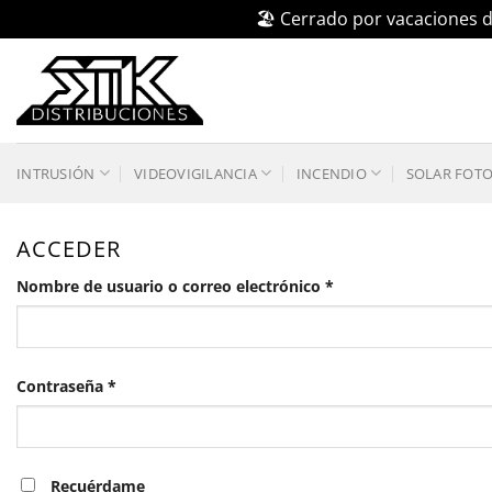
🏖️ Cerrado por vacaciones d
Saltar
al
contenido
INTRUSIÓN
VIDEOVIGILANCIA
INCENDIO
SOLAR FOT
ACCEDER
Obligatorio
Nombre de usuario o correo electrónico
*
Obligatorio
Contraseña
*
Recuérdame