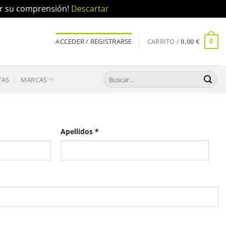
por su comprensión!
Descartar
ACCEDER / REGISTRARSE
CARRITO /
0,00
€
0
Buscar
TAS
MARCAS
por:
Apellidos
*