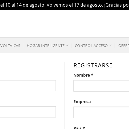
el 10 al 14 de agosto. Volvemos el 17 de agosto. ¡Gracias 
OVOLTAICAS
HOGAR INTELIGENTE
CONTROL ACCESO
OFER
REGISTRARSE
Nombre
*
Empresa
País
*