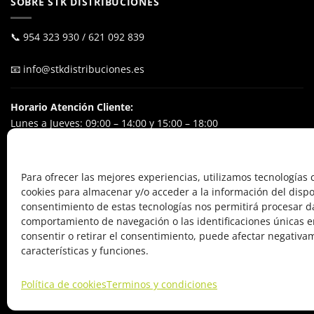
SOBRE STK DISTRIBUCIONES
📞
954 323 930
/
621 092 839
📧
info@stkdistribuciones.es
Horario Atención Cliente:
Lunes a Jueves: 09:00 – 14:00 y 15:00 – 18:00
Viernes: 09:00 – 15:00
Excluyendo festivos nacionales
Para ofrecer las mejores experiencias, utilizamos tecnologías
cookies para almacenar y/o acceder a la información del dispos
POL. IND. El Ejido
consentimiento de estas tecnologías nos permitirá procesar d
Calle Alfareros, 24
comportamiento de navegación o las identificaciones únicas en
41640 Osuna (Sevilla), España
consentir o retirar el consentimiento, puede afectar negativa
características y funciones.
Política de cookies
Terminos y condiciones