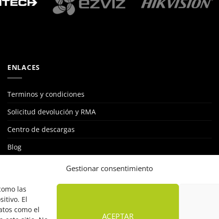
ENLACES
Terminos y condiciones
Solicitud devolución y RMA
Centro de descargas
Blog
STKLUB: RED DE INSTALADORES
Gestionar consentimiento
Política de cookies
 como las
itivo. El
atos como el
ACEPTAR