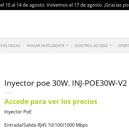
el 10 al 14 de agosto. Volvemos el 17 de agosto. ¡Gracias 
OVOLTAICAS
HOGAR INTELIGENTE
CONTROL ACCESO
OFER
Inyector poe 30W. INJ-POE30W-V2
Accede para ver los precios
Inyector PoE
Entrada/Salida RJ45 10/100/1000 Mbps