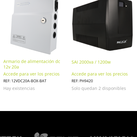
Armario de alimentación dc
SAI 2000va / 1200w
12v 20a
Accede para ver los precios
Accede para ver los precios
REF: 12VDC20A-BOX-BAT
REF: PH9420
Hay existencias
Solo quedan 2 disponibles