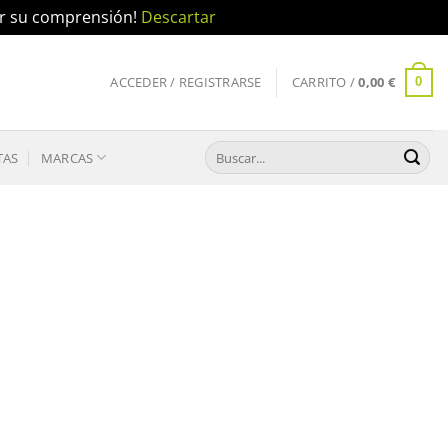
por su comprensión!
Descartar
ACCEDER / REGISTRARSE
CARRITO /
0,00
€
0
Buscar
TAS
MARCAS
por: