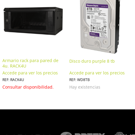
Armario rack para pared de
Disco duro purple 8 tb
4u. RACK4U
Accede para ver los precios
Accede para ver los precios
REF: RACK4U
REF: WD8TB
Consultar disponibilidad.
Hay existencias