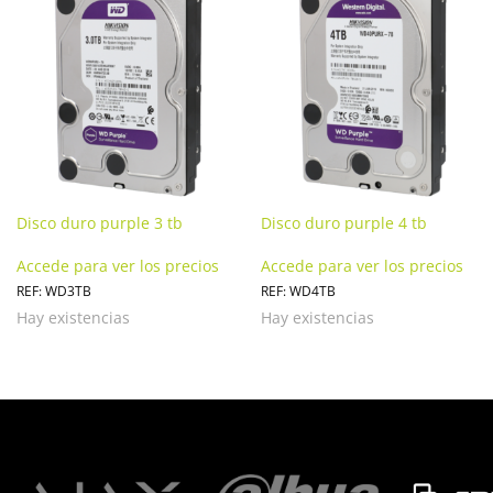
Disco duro purple 3 tb
Disco duro purple 4 tb
Accede para ver los precios
Accede para ver los precios
REF: WD3TB
REF: WD4TB
Hay existencias
Hay existencias