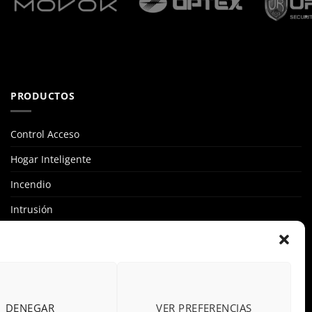
PRODUCTOS
Control Acceso
Hogar Inteligente
Incendio
Intrusión
Marcas
OFERTAS
Solar Fotovoltaicas
DENEGAR
VER PREFERENCIAS
Videovigilancia