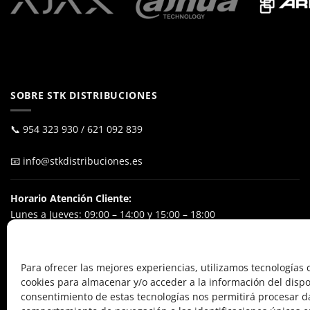
SOBRE STK DISTRIBUCIONES
📞
954 323 930
/
621 092 839
📧
info@stkdistribuciones.es
Horario Atención Cliente:
Lunes a Jueves: 09:00 – 14:00 y 15:00 – 18:00
Viernes: 09:00 – 15:00
Excluyendo festivos nacionales
Para ofrecer las mejores experiencias, utilizamos tecnologías
cookies para almacenar y/o acceder a la información del dispos
POL. IND. El Ejido
consentimiento de estas tecnologías nos permitirá procesar d
Calle Alfareros, 24