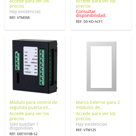
para el VTO220xF.
PRO
Accede para ver los
Accede para ver los
VTM05R
precios
precios
Hay existencias
Consultar
disponibilidad.
REF: VTM05R
REF: DS-KD-ACF1
Módulo para control de
Marco Exterior para 2
segunda puerta en
módulos de
Videoporteros Dahua
Videoportero Dahua
Accede para ver los
Accede para ver los
RS485 12Vdc. DEE1010B-
para Serie VTO4202F-X.
precios
precios
S2
VTM125
Solo quedan 1
Hay existencias
disponibles
REF: VTM125
REF: DEE1010B-S2