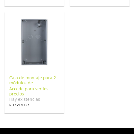
Caja de montaje para 2
módulos de
Videoportero Dahua
Accede para ver los
insertar / superficie
precios
para VTO4202F-X series.
Hay existencias
VTM127
REF: VTM127