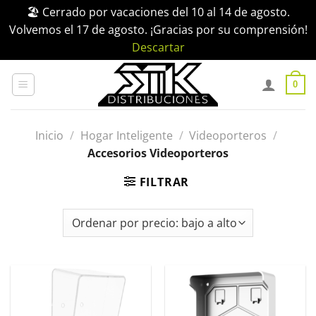
🏖️ Cerrado por vacaciones del 10 al 14 de agosto.
Volvemos el 17 de agosto. ¡Gracias por su comprensión!
Descartar
Saltar
al
0
contenido
Inicio
/
Hogar Inteligente
/
Videoporteros
/
Accesorios Videoporteros
FILTRAR