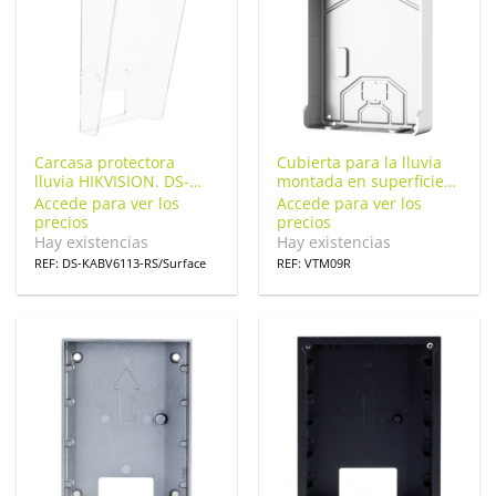
Carcasa protectora
Cubierta para la lluvia
lluvia HIKVISION. DS-
montada en superficie
KABV6113-RS/Surface
para el VTO2211G.
Accede para ver los
Accede para ver los
VTM09R
precios
precios
Hay existencias
Hay existencias
REF: DS-KABV6113-RS/Surface
REF: VTM09R