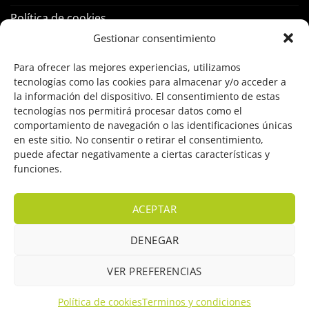
Política de cookies
Gestionar consentimiento
PRODUCTOS
Para ofrecer las mejores experiencias, utilizamos
tecnologías como las cookies para almacenar y/o acceder a
Control Acceso
la información del dispositivo. El consentimiento de estas
tecnologías nos permitirá procesar datos como el
Hogar Inteligente
comportamiento de navegación o las identificaciones únicas
en este sitio. No consentir o retirar el consentimiento,
Incendio
puede afectar negativamente a ciertas características y
funciones.
Intrusión
Marcas
ACEPTAR
OFERTAS
DENEGAR
Solar Fotovoltaicas
VER PREFERENCIAS
Videovigilancia
Política de cookies
Terminos y condiciones