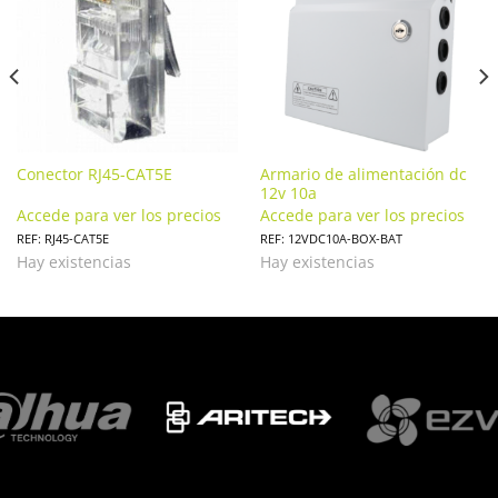
Conector RJ45-CAT5E
Armario de alimentación dc
12v 10a
Accede para ver los precios
Accede para ver los precios
REF: RJ45-CAT5E
REF: 12VDC10A-BOX-BAT
Hay existencias
Hay existencias