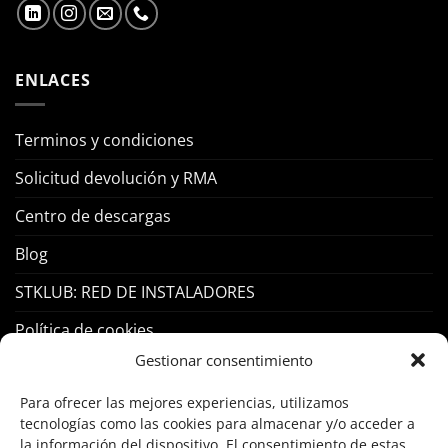
ENLACES
Terminos y condiciones
Solicitud devolución y RMA
Centro de descargas
Blog
STKLUB: RED DE INSTALADORES
Política de cookies
Gestionar consentimiento
PRODUCTOS
Para ofrecer las mejores experiencias, utilizamos
tecnologías como las cookies para almacenar y/o acceder a
Control Acceso
la información del dispositivo. El consentimiento de estas