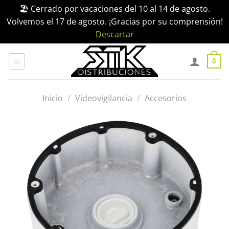
🏖️ Cerrado por vacaciones del 10 al 14 de agosto.
Volvemos el 17 de agosto. ¡Gracias por su comprensión!
Descartar
Saltar
al
0
contenido
Inicio
/
Videovigilancia
/
Accesorios