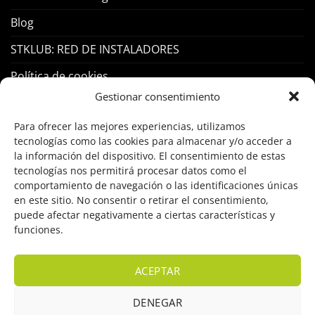
Blog
STKLUB: RED DE INSTALADORES
Política de cookies
Gestionar consentimiento
PRODUCTOS
Para ofrecer las mejores experiencias, utilizamos
tecnologías como las cookies para almacenar y/o acceder a
Control Acceso
la información del dispositivo. El consentimiento de estas
tecnologías nos permitirá procesar datos como el
Hogar Inteligente
comportamiento de navegación o las identificaciones únicas
en este sitio. No consentir o retirar el consentimiento,
Incendio
puede afectar negativamente a ciertas características y
funciones.
Intrusión
Marcas
ACEPTAR
OFERTAS
DENEGAR