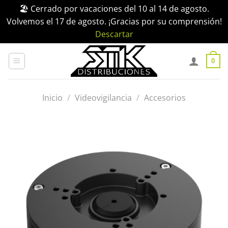
🏖️ Cerrado por vacaciones del 10 al 14 de agosto.
Volvemos el 17 de agosto. ¡Gracias por su comprensión!
Descartar
Saltar
al
0
contenido
Inicio
/
Videovigilancia
/
Accesorios