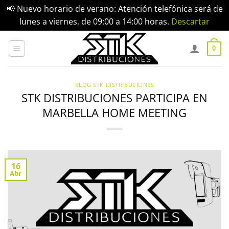
📢 Nuevo horario de verano: Atención telefónica será de
lunes a viernes, de 09:00 a 14:00 horas.
Descartar
Saltar
al
0
contenido
BLOG STK DISTRIBUCIONES
STK DISTRIBUCIONES PARTICIPA EN
MARBELLA HOME MEETING
16
Abr