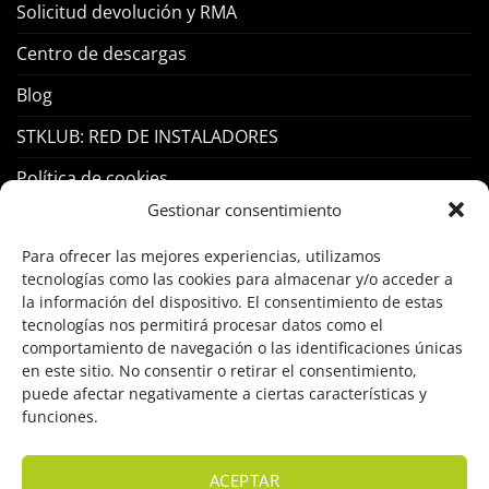
Solicitud devolución y RMA
Centro de descargas
Blog
STKLUB: RED DE INSTALADORES
Política de cookies
Gestionar consentimiento
PRODUCTOS
Para ofrecer las mejores experiencias, utilizamos
tecnologías como las cookies para almacenar y/o acceder a
Control Acceso
la información del dispositivo. El consentimiento de estas
tecnologías nos permitirá procesar datos como el
Hogar Inteligente
comportamiento de navegación o las identificaciones únicas
en este sitio. No consentir o retirar el consentimiento,
Incendio
puede afectar negativamente a ciertas características y
funciones.
Intrusión
Marcas
ACEPTAR