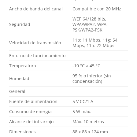
Ancho de banda del canal
Compatible con 20 MHz
WEP 64/128 bits,
Seguridad
WPA/WPA2, WPA-
PSK/WPA2-PSK
11b: 11 Mbps, 11g: 54
Velocidad de transmisión
Mbps, 11n: 72 Mbps
Entorno de funcionamiento
Temperatura
-10 °C a 45 °C
95 % o inferior (sin
Humedad
condensación)
General
Fuente de alimentación
5 V CC/1 A
Consumo de energía
5 W máx.
Alcance del infrarrojo
Máx. 10 metros
Dimensiones
88 x 88 x 124 mm