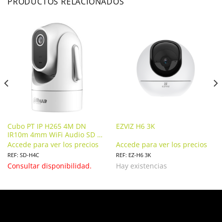
PRODUCTOS RELACIONADOS
Cubo PT IP H265 4M DN
EZVIZ H6 3K
IR10m 4mm WiFi Audio SD 5V
MIC. SD-H4C
Accede para ver los precios
Accede para ver los precios
REF: SD-H4C
REF: EZ-H6 3K
Consultar disponibilidad.
Hay existencias