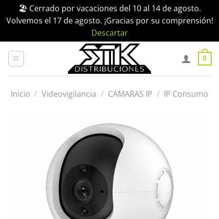
🏖️ Cerrado por vacaciones del 10 al 14 de agosto.
Volvemos el 17 de agosto. ¡Gracias por su comprensión!
Descartar
Saltar
al
0
contenido
Inicio
/
Videovigilancia
/
CAMARAS IP
/
IP Consumo