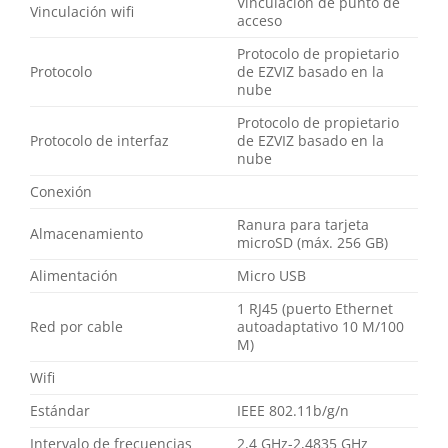
Vinculación de punto de
Vinculación wifi
acceso
Protocolo de propietario
Protocolo
de EZVIZ basado en la
nube
Protocolo de propietario
Protocolo de interfaz
de EZVIZ basado en la
nube
Conexión
Ranura para tarjeta
Almacenamiento
microSD (máx. 256 GB)
Alimentación
Micro USB
1 RJ45 (puerto Ethernet
Red por cable
autoadaptativo 10 M/100
M)
Wifi
Estándar
IEEE 802.11b/g/n
Intervalo de frecuencias
2,4 GHz-2,4835 GHz