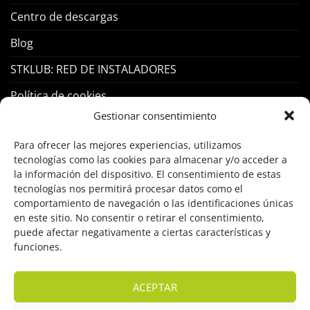
Centro de descargas
Blog
STKLUB: RED DE INSTALADORES
Política de cookies
Gestionar consentimiento
PRODUCTOS
Para ofrecer las mejores experiencias, utilizamos
tecnologías como las cookies para almacenar y/o acceder a
Control Acceso
la información del dispositivo. El consentimiento de estas
tecnologías nos permitirá procesar datos como el
Hogar Inteligente
comportamiento de navegación o las identificaciones únicas
en este sitio. No consentir o retirar el consentimiento,
Incendio
puede afectar negativamente a ciertas características y
funciones.
Intrusión
Marcas
ACEPTAR
OFERTAS