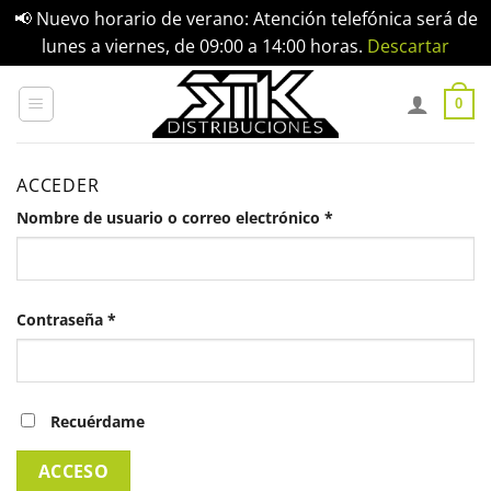
📢 Nuevo horario de verano: Atención telefónica será de
lunes a viernes, de 09:00 a 14:00 horas.
Descartar
Saltar
al
0
contenido
ACCEDER
Obligatorio
Nombre de usuario o correo electrónico
*
Obligatorio
Contraseña
*
Recuérdame
ACCESO