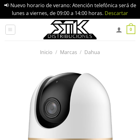
📢 Nuevo horario de verano: Atención telefónica será de
lunes a viernes, de 09:00 a 14:00 horas.
Descartar
Saltar
al
0
contenido
Inicio
/
Marcas
/
Dahua