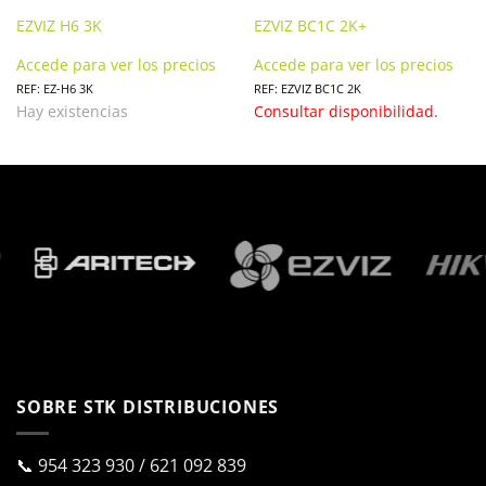
EZVIZ H6 3K
EZVIZ BC1C 2K+
Accede para ver los precios
Accede para ver los precios
REF: EZ-H6 3K
REF: EZVIZ BC1C 2K
Hay existencias
Consultar disponibilidad.
SOBRE STK DISTRIBUCIONES
📞
954 323 930
/
621 092 839