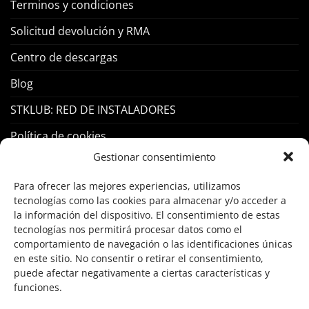
Terminos y condiciones
Solicitud devolución y RMA
Centro de descargas
Blog
STKLUB: RED DE INSTALADORES
Política de cookies
Gestionar consentimiento
PRODUCTOS
Para ofrecer las mejores experiencias, utilizamos
tecnologías como las cookies para almacenar y/o acceder a
Control Acceso
la información del dispositivo. El consentimiento de estas
tecnologías nos permitirá procesar datos como el
Hogar Inteligente
comportamiento de navegación o las identificaciones únicas
en este sitio. No consentir o retirar el consentimiento,
Incendio
puede afectar negativamente a ciertas características y
funciones.
Intrusión