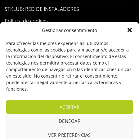
STKLUB: RED DE INSTALADORES
Política de cookies
Gestionar consentimiento
PRODUCTOS
Para ofrecer las mejores experiencias, utilizamos
tecnologías como las cookies para almacenar y/o acceder a
Control Acceso
la información del dispositivo. El consentimiento de estas
tecnologías nos permitirá procesar datos como el
Hogar Inteligente
comportamiento de navegación o las identificaciones únicas
en este sitio. No consentir o retirar el consentimiento,
Incendio
puede afectar negativamente a ciertas características y
funciones.
Intrusión
Marcas
ACEPTAR
OFERTAS
DENEGAR
Solar Fotovoltaicas
VER PREFERENCIAS