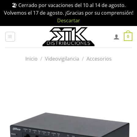
🏖️ Cerrado por vacaciones del 10 al 14 de agosto.
Volvemos el 17 de agosto. ¡Gracias por su comprensión!
Descartar
Saltar
al
0
contenido
Inicio
/
Videovigilancia
/
Accesorios