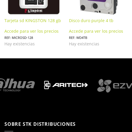
Tarjeta sd KINGSTON 128 gb
Disco duro purple 4 tb
Accede para ver los precios
Accede para ver los precios
REF: MICROSD-128
REF: WD4TB
Hay existencias
Hay existencias
SOBRE STK DISTRIBUCIONES