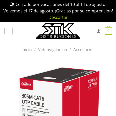
🏖️ Cerrado por vacaciones del 10 al 14 de agosto.
Volvemos el 17 de agosto. ¡Gracias por su comprensión!
Descartar
Saltar
al
0
contenido
Inicio
/
Videovigilancia
/
Accesorios