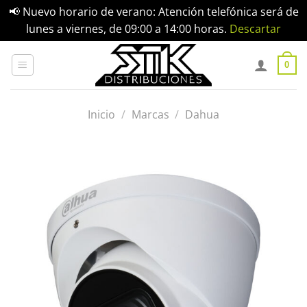
📢 Nuevo horario de verano: Atención telefónica será de
lunes a viernes, de 09:00 a 14:00 horas.
Descartar
Saltar
al
0
contenido
Inicio
/
Marcas
/
Dahua