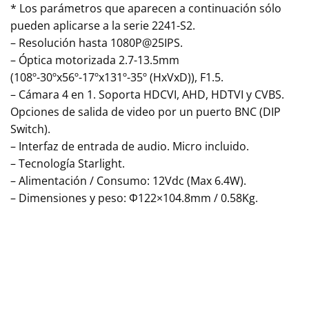
* Los parámetros que aparecen a continuación sólo
pueden aplicarse a la serie 2241-S2.
– Resolución hasta 1080P@25IPS.
– Óptica motorizada 2.7-13.5mm
(108º-30ºx56º-17ºx131º-35º (HxVxD)), F1.5.
– Cámara 4 en 1. Soporta HDCVI, AHD, HDTVI y CVBS.
Opciones de salida de video por un puerto BNC (DIP
Switch).
– Interfaz de entrada de audio. Micro incluido.
– Tecnología Starlight.
– Alimentación / Consumo: 12Vdc (Max 6.4W).
– Dimensiones y peso: Φ122×104.8mm / 0.58Kg.