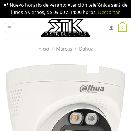
📢 Nuevo horario de verano: Atención telefónica será de
lunes a viernes, de 09:00 a 14:00 horas.
Descartar
Saltar
al
0
contenido
Inicio
/
Marcas
/
Dahua