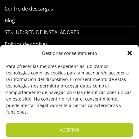
Centro de descargas
Blog
STKLUB: RED DE INSTALADORES
Política de cookies
Gestionar consentimiento
PRODUCTOS
Para ofrecer las mejores experiencias, utilizamos
tecnologías como las cookies para almacenar y/o acceder a
Control Acceso
la información del dispositivo. El consentimiento de estas
tecnologías nos permitirá procesar datos como el
Hogar Inteligente
comportamiento de navegación o las identificaciones únicas
en este sitio. No consentir o retirar el consentimiento,
Incendio
puede afectar negativamente a ciertas características y
funciones.
Intrusión
Marcas
ACEPTAR
OFERTAS