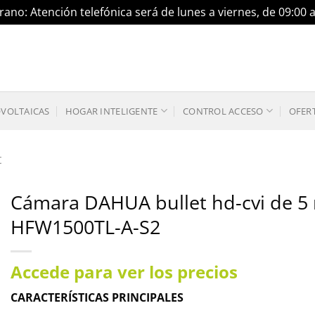
ano: Atención telefónica será de lunes a viernes, de 09:00 
OVOLTAICAS
HOGAR INTELIGENTE
CONTROL ACCESO
OFER
t
Cámara DAHUA bullet hd-cvi de 5 m
HFW1500TL-A-S2
Accede para ver los precios
CARACTERÍSTICAS PRINCIPALES