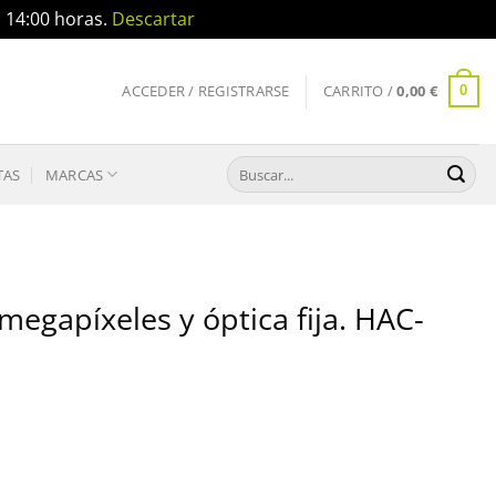
a 14:00 horas.
Descartar
ACCEDER / REGISTRARSE
CARRITO /
0,00
€
0
Buscar
TAS
MARCAS
por:
egapíxeles y óptica fija. HAC-