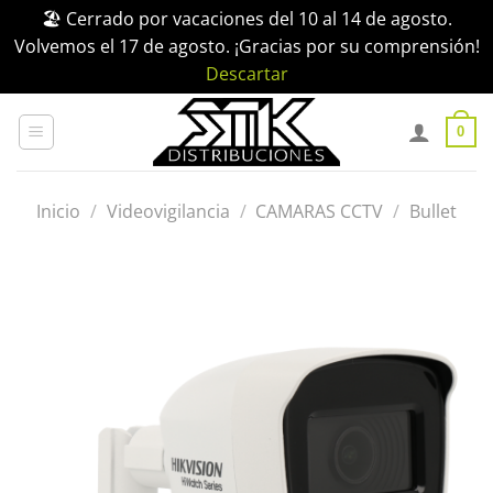
🏖️ Cerrado por vacaciones del 10 al 14 de agosto.
Volvemos el 17 de agosto. ¡Gracias por su comprensión!
Descartar
Saltar
al
0
contenido
Inicio
/
Videovigilancia
/
CAMARAS CCTV
/
Bullet