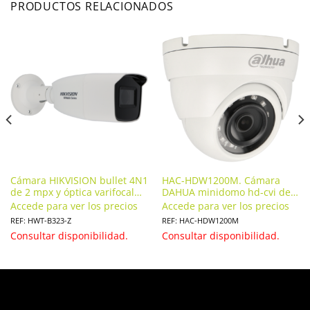
PRODUCTOS RELACIONADOS
Cámara HIKVISION bullet 4N1
HAC-HDW1200M. Cámara
de 2 mpx y óptica varifocal
DAHUA minidomo hd-cvi de 2
motorizada (zoom). HWT-
megapíxeles y óptica fija
Accede para ver los precios
Accede para ver los precios
B323-Z
REF: HWT-B323-Z
REF: HAC-HDW1200M
Consultar disponibilidad.
Consultar disponibilidad.