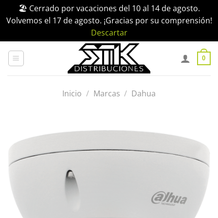
🏖️ Cerrado por vacaciones del 10 al 14 de agosto.
Volvemos el 17 de agosto. ¡Gracias por su comprensión!
Descartar
Saltar
al
0
contenido
Inicio
/
Marcas
/
Dahua