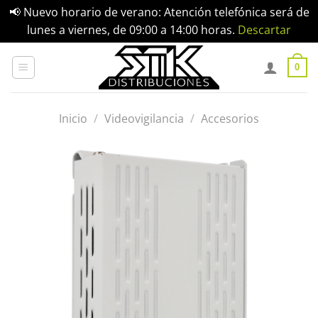
📢 Nuevo horario de verano: Atención telefónica será de
lunes a viernes, de 09:00 a 14:00 horas.
Descartar
Saltar
al
0
contenido
Inicio
/
Videovigilancia
/
Accesorios