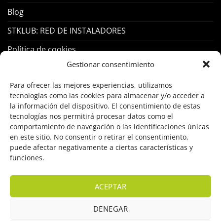
Blog
STKLUB: RED DE INSTALADORES
Política de cookies
Gestionar consentimiento
PRODUCTOS
Para ofrecer las mejores experiencias, utilizamos
tecnologías como las cookies para almacenar y/o acceder a
Control Acceso
la información del dispositivo. El consentimiento de estas
tecnologías nos permitirá procesar datos como el
Hogar Inteligente
comportamiento de navegación o las identificaciones únicas
en este sitio. No consentir o retirar el consentimiento,
Incendio
puede afectar negativamente a ciertas características y
funciones.
Intrusión
Marcas
ACEPTAR
OFERTAS
DENEGAR
Solar Fotovoltaicas