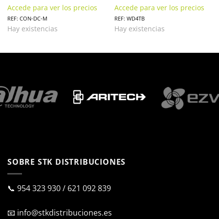
Accede para ver los precios
Accede para ver los precios
REF: CON-DC-M
REF: WD4TB
Hay existencias
Hay existencias
SOBRE STK DISTRIBUCIONES
📞
954 323 930
/
621 092 839
📧
info@stkdistribuciones.es