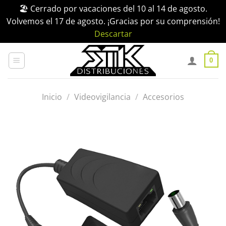
🏖️ Cerrado por vacaciones del 10 al 14 de agosto.
Volvemos el 17 de agosto. ¡Gracias por su comprensión!
Descartar
Saltar
al
0
contenido
Inicio
/
Videovigilancia
/
Accesorios