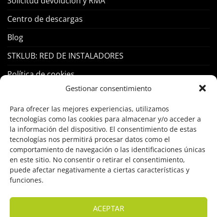
Solicitud devolución y RMA
Centro de descargas
Blog
STKLUB: RED DE INSTALADORES
Política de cookies
Gestionar consentimiento
PRODUCTOS
Para ofrecer las mejores experiencias, utilizamos
tecnologías como las cookies para almacenar y/o acceder a
la información del dispositivo. El consentimiento de estas
Control Acceso
tecnologías nos permitirá procesar datos como el
Hogar Inteligente
comportamiento de navegación o las identificaciones únicas
en este sitio. No consentir o retirar el consentimiento,
Incendio
puede afectar negativamente a ciertas características y
funciones.
Intrusión
Marcas
ACEPTAR