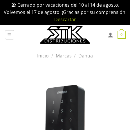
🏖️ Cerrado por vacaciones del 10 al 14 de agosto.
Volvemos el 17 de agosto. ¡Gracias por su comprensión!
Descartar
Saltar
al
0
contenido
Inicio
/
Marcas
/
Dahua