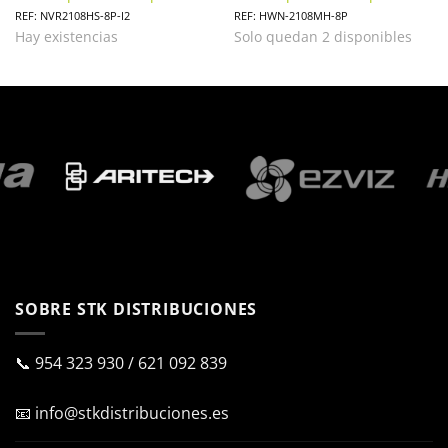
NVR2108HS-8P-I2
HWN-2108MH-8P
REF: NVR2108HS-8P-I2
REF: HWN-2108MH-8P
Hay existencias
Solo quedan 2 disponibles
SOBRE STK DISTRIBUCIONES
📞
954 323 930
/
621 092 839
📧
info@stkdistribuciones.es