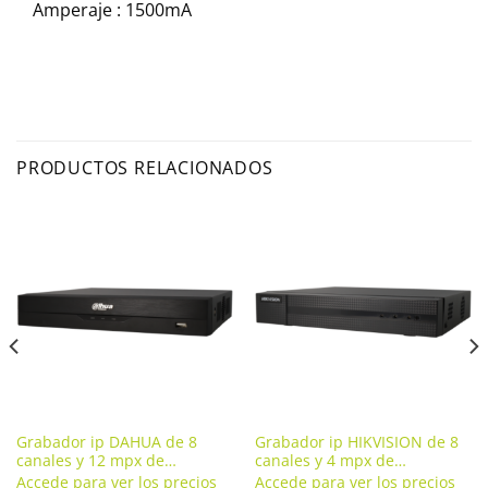
Amperaje : 1500mA
PRODUCTOS RELACIONADOS
Grabador ip DAHUA de 8
Grabador ip HIKVISION de 8
canales y 12 mpx de
canales y 4 mpx de
resolución con 8 puertos PoE.
resolución con 8 puertos PoE.
Accede para ver los precios
Accede para ver los precios