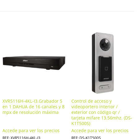
XVR5116H-4KL-I3.Grabador 5
Control de acceso y
en 1 DAHUA de 16 canales y 8
videoportero interior /
mpx de resolución máxima
exterior con código qr /
tarjeta mifare 13.56mhz. (DS-
K1T500S)
Accede para ver los precios
Accede para ver los precios
REF: XVR5116H-4KL-I3
REF: DS-K1T500S