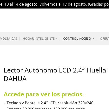
el 10 al 14 de agosto. Volvemos el 17 de agosto. ¡Gracias 
OVOLTAICAS
HOGAR INTELIGENTE
CONTROL ACCESO
OFER
Lector Autónomo LCD 2.4″ Huella
DAHUA
Accede para ver los precios
– Teclado y Pantalla 2.4″ LCD, resolución 320×240.