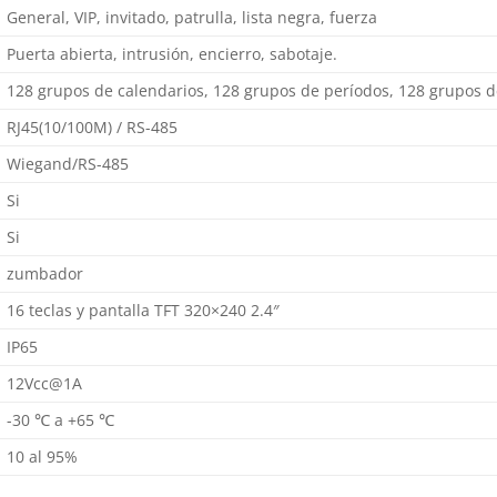
General, VIP, invitado, patrulla, lista negra, fuerza
Puerta abierta, intrusión, encierro, sabotaje.
128 grupos de calendarios, 128 grupos de períodos, 128 grupos 
RJ45(10/100M) / RS-485
Wiegand/RS-485
Si
Si
zumbador
16 teclas y pantalla TFT 320×240 2.4″
IP65
12Vcc@1A
-30 ℃ a +65 ℃
10 al 95%