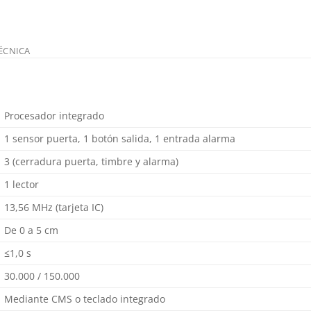
ÉCNICA
Procesador integrado
1 sensor puerta, 1 botón salida, 1 entrada alarma
3 (cerradura puerta, timbre y alarma)
1 lector
13,56 MHz (tarjeta IC)
De 0 a 5 cm
≤1,0 s
30.000 / 150.000
Mediante CMS o teclado integrado