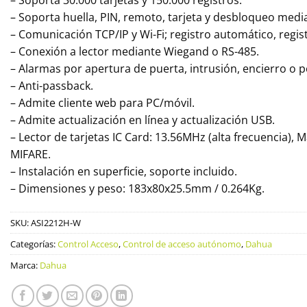
– Soporta 30.000 tarjetas y 150.000 registros.
– Soporta huella, PIN, remoto, tarjeta y desbloqueo med
– Comunicación TCP/IP y Wi-Fi; registro automático, regi
– Conexión a lector mediante Wiegand o RS-485.
– Alarmas por apertura de puerta, intrusión, encierro o 
– Anti-passback.
– Admite cliente web para PC/móvil.
– Admite actualización en línea y actualización USB.
– Lector de tarjetas IC Card: 13.56MHz (alta frecuencia), 
MIFARE.
– Instalación en superficie, soporte incluido.
– Dimensiones y peso: 183x80x25.5mm / 0.264Kg.
SKU:
ASI2212H-W
Categorías:
Control Acceso
,
Control de acceso autónomo
,
Dahua
Marca:
Dahua