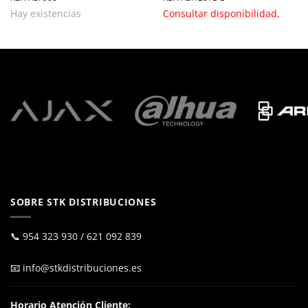
Hay existencias
Consultar disponibilidad.
SOBRE STK DISTRIBUCIONES
📞
954 323 930
/
621 092 839
📧
info@stkdistribuciones.es
Horario Atención Cliente: