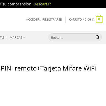
por su comprensión!
Descartar
ACCEDER / REGISTRARSE
CARRITO /
0,00
€
0
Buscar
TAS
MARCAS
por:
+PIN+remoto+Tarjeta Mifare WiFi