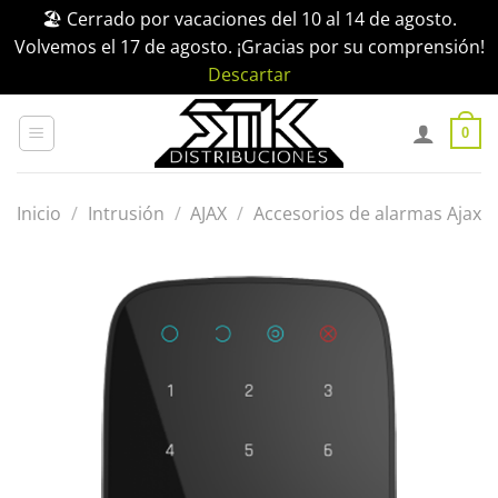
🏖️ Cerrado por vacaciones del 10 al 14 de agosto.
Volvemos el 17 de agosto. ¡Gracias por su comprensión!
Descartar
Saltar
al
0
contenido
Inicio
/
Intrusión
/
AJAX
/
Accesorios de alarmas Ajax