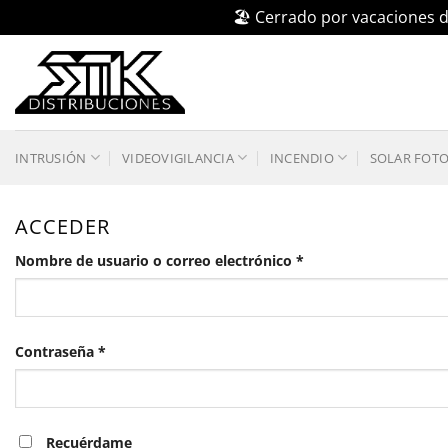
🏖️ Cerrado por vacaciones d
Saltar
al
contenido
INTRUSIÓN
VIDEOVIGILANCIA
INCENDIO
SOLAR FOT
ACCEDER
Obligatorio
Nombre de usuario o correo electrónico
*
Obligatorio
Contraseña
*
Recuérdame