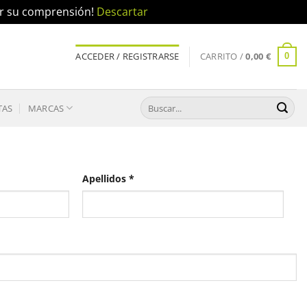
por su comprensión!
Descartar
ACCEDER / REGISTRARSE
CARRITO /
0,00
€
0
Buscar
TAS
MARCAS
por:
Apellidos
*