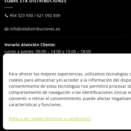
SOBRE STK DISTRIBUCIONES
📞
954 323 930
/
621 092 839
📧
info@stkdistribuciones.es
Horario Atención Cliente:
Lunes a Jueves: 09:00 – 14:00 y 15:00 – 18:00
Viernes: 09:00 – 15:00
Excluyendo festivos nacionales
Para ofrecer las mejores experiencias, utilizamos tecnologías
cookies para almacenar y/o acceder a la información del dispos
POL. IND. El Ejido
consentimiento de estas tecnologías nos permitirá procesar d
Calle Alfareros, 24
comportamiento de navegación o las identificaciones únicas en
41640 Osuna (Sevilla), España
consentir o retirar el consentimiento, puede afectar negativa
características y funciones.
Política de cookies
Terminos y condiciones