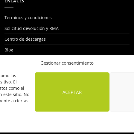
ENLACES
Terminos y condiciones
Solicitud devolución y RMA
Centro de descargas
Blog
STKLUB: RED DE INSTALADORES
Gestionar consentimiento
Política de cookies
 como las
itivo. El
atos como el
ACEPTAR
 este sitio. No
mente a ciertas