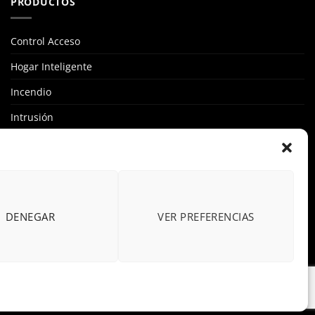
PRODUCTOS
Control Acceso
Hogar Inteligente
Incendio
Intrusión
Marcas
OFERTAS
Solar Fotovoltaicas
DENEGAR
VER PREFERENCIAS
Videovigilancia