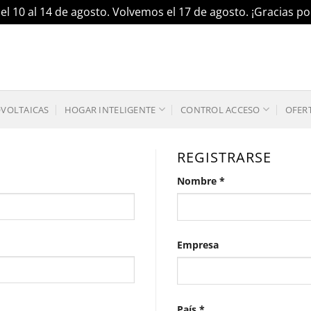
el 10 al 14 de agosto. Volvemos el 17 de agosto. ¡Gracias 
OVOLTAICAS
HOGAR INTELIGENTE
CONTROL ACCESO
OFER
REGISTRARSE
Nombre
*
Empresa
País
*