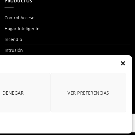
PRODUCTOS
Control Acceso
Hogar Inteligente
Incendio
Intrusión
Marcas
OFERTAS
Solar Fotovoltaicas
DENEGAR
VER PREFERENCIAS
Videovigilancia