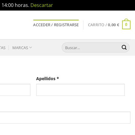
a 14:00 horas.
Descartar
ACCEDER / REGISTRARSE
CARRITO /
0,00
€
0
Buscar
TAS
MARCAS
por:
Apellidos
*