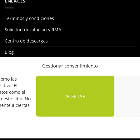
ENLACES
Terminos y condiciones
Solicitud devolución y RMA
Centro de descargas
Blog
STKLUB: RED DE INSTALADORES
Gestionar consentimiento
Política de cookies
 como las
itivo. El
atos como el
ACEPTAR
 este sitio. No
mente a ciertas