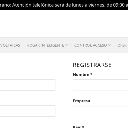
ano: Atención telefónica será de lunes a viernes, de 09:00 
OVOLTAICAS
HOGAR INTELIGENTE
CONTROL ACCESO
OFER
REGISTRARSE
Nombre
*
Empresa
País
*