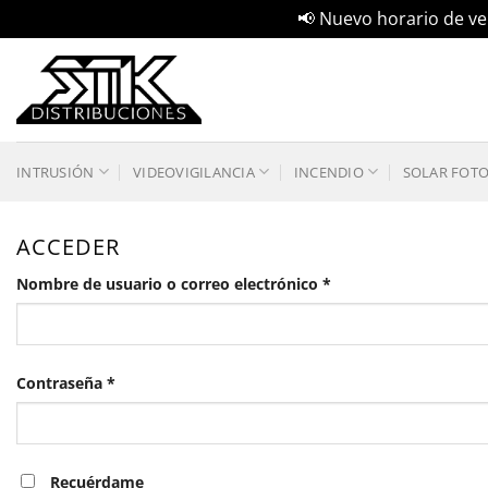
📢 Nuevo horario de ver
Saltar
al
contenido
INTRUSIÓN
VIDEOVIGILANCIA
INCENDIO
SOLAR FOT
ACCEDER
Obligatorio
Nombre de usuario o correo electrónico
*
Obligatorio
Contraseña
*
Recuérdame