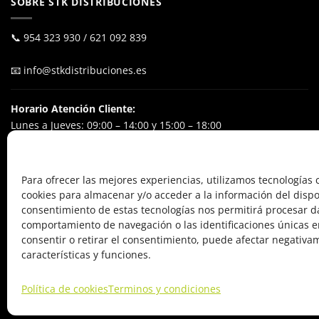
SOBRE STK DISTRIBUCIONES
📞
954 323 930
/
621 092 839
📧
info@stkdistribuciones.es
Horario Atención Cliente:
Lunes a Jueves: 09:00 – 14:00 y 15:00 – 18:00
Viernes: 09:00 – 15:00
Excluyendo festivos nacionales
Para ofrecer las mejores experiencias, utilizamos tecnologías
cookies para almacenar y/o acceder a la información del dispos
POL. IND. El Ejido
consentimiento de estas tecnologías nos permitirá procesar d
Calle Alfareros, 24
comportamiento de navegación o las identificaciones únicas en
41640 Osuna (Sevilla), España
consentir o retirar el consentimiento, puede afectar negativa
características y funciones.
Política de cookies
Terminos y condiciones