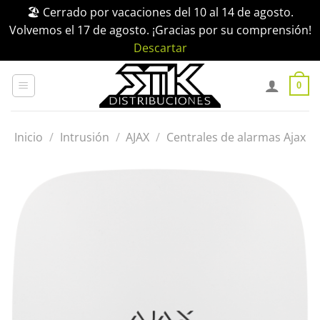
🏖️ Cerrado por vacaciones del 10 al 14 de agosto.
Volvemos el 17 de agosto. ¡Gracias por su comprensión!
Descartar
Saltar
al
0
contenido
Inicio
/
Intrusión
/
AJAX
/
Centrales de alarmas Ajax