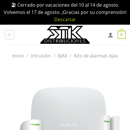
🏖️ Cerrado por vacaciones del 10 al 14 de agosto.
Volvemos el 17 de agosto. ¡Gracias por su comprensión!
Descartar
Saltar
al
0
contenido
Inicio
/
Intrusión
/
AJAX
/
Kits de alarmas Ajax