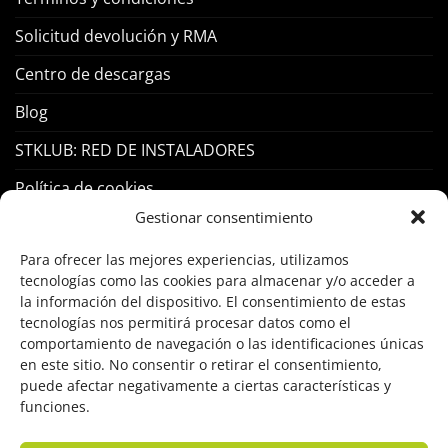
Solicitud devolución y RMA
Centro de descargas
Blog
STKLUB: RED DE INSTALADORES
Política de cookies
Gestionar consentimiento
PRODUCTOS
Para ofrecer las mejores experiencias, utilizamos
tecnologías como las cookies para almacenar y/o acceder a
Control Acceso
la información del dispositivo. El consentimiento de estas
tecnologías nos permitirá procesar datos como el
Hogar Inteligente
comportamiento de navegación o las identificaciones únicas
en este sitio. No consentir o retirar el consentimiento,
Incendio
puede afectar negativamente a ciertas características y
funciones.
Intrusión