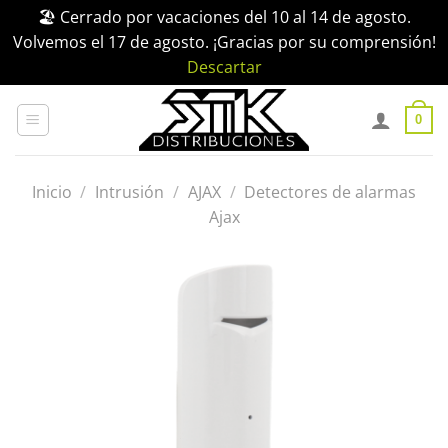
🏖️ Cerrado por vacaciones del 10 al 14 de agosto.
Volvemos el 17 de agosto. ¡Gracias por su comprensión!
Descartar
Saltar
al
0
contenido
Inicio
/
Intrusión
/
AJAX
/
Detectores de alarmas
Ajax