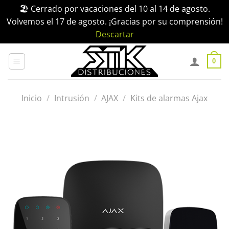
🏖️ Cerrado por vacaciones del 10 al 14 de agosto.
Volvemos el 17 de agosto. ¡Gracias por su comprensión!
Descartar
Saltar
al
0
contenido
Inicio
/
Intrusión
/
AJAX
/
Kits de alarmas Ajax