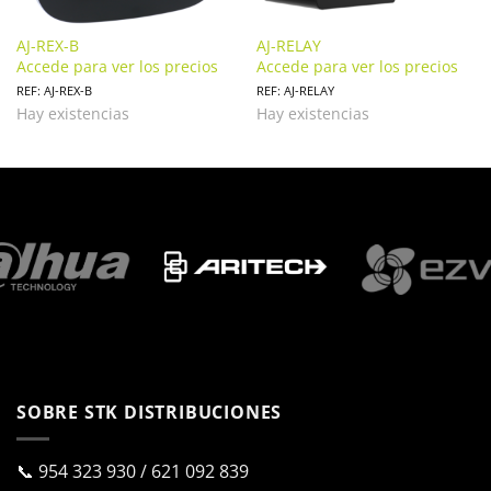
AJ-REX-B
AJ-RELAY
Accede para ver los precios
Accede para ver los precios
REF: AJ-REX-B
REF: AJ-RELAY
Hay existencias
Hay existencias
SOBRE STK DISTRIBUCIONES
📞
954 323 930
/
621 092 839