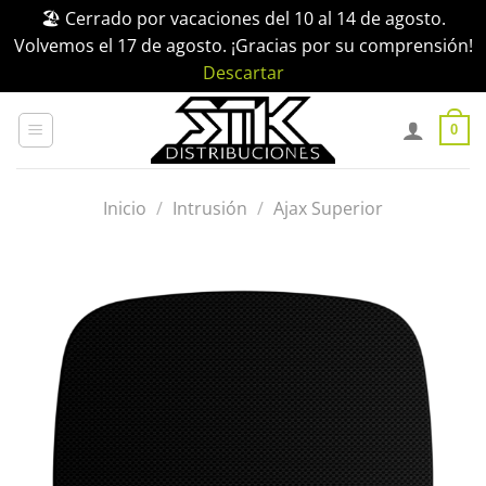
🏖️ Cerrado por vacaciones del 10 al 14 de agosto.
Volvemos el 17 de agosto. ¡Gracias por su comprensión!
Descartar
Saltar
al
0
contenido
Inicio
/
Intrusión
/
Ajax Superior