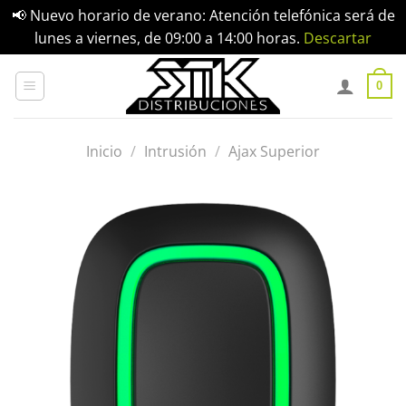
📢 Nuevo horario de verano: Atención telefónica será de
lunes a viernes, de 09:00 a 14:00 horas.
Descartar
Saltar
al
0
contenido
Inicio
/
Intrusión
/
Ajax Superior