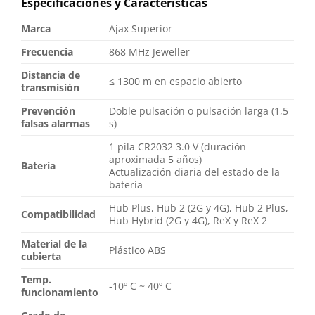
Especificaciones y Características
Marca
Ajax Superior
Frecuencia
868 MHz Jeweller
Distancia de
≤ 1300 m en espacio abierto
transmisión
Prevención
Doble pulsación o pulsación larga (1,5
falsas alarmas
s)
1 pila CR2032 3.0 V (duración
aproximada 5 años)
Batería
Actualización diaria del estado de la
batería
Hub Plus, Hub 2 (2G y 4G), Hub 2 Plus,
Compatibilidad
Hub Hybrid (2G y 4G), ReX y ReX 2
Material de la
Plástico ABS
cubierta
Temp.
-10º C ~ 40º C
funcionamiento