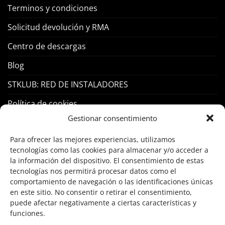
Terminos y condiciones
Solicitud devolución y RMA
Centro de descargas
Blog
STKLUB: RED DE INSTALADORES
Política de cookies
Gestionar consentimiento
PRODUCTOS
Para ofrecer las mejores experiencias, utilizamos
tecnologías como las cookies para almacenar y/o acceder a
la información del dispositivo. El consentimiento de estas
Control Acceso
tecnologías nos permitirá procesar datos como el
Hogar Inteligente
comportamiento de navegación o las identificaciones únicas
en este sitio. No consentir o retirar el consentimiento,
Incendio
puede afectar negativamente a ciertas características y
funciones.
Intrusión