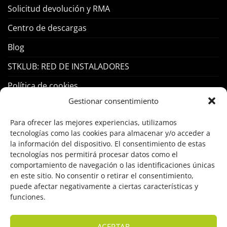
Solicitud devolución y RMA
Centro de descargas
Blog
STKLUB: RED DE INSTALADORES
Política de cookies
Gestionar consentimiento
PRODUCTOS
Para ofrecer las mejores experiencias, utilizamos
tecnologías como las cookies para almacenar y/o acceder a
Control Acceso
la información del dispositivo. El consentimiento de estas
tecnologías nos permitirá procesar datos como el
Hogar Inteligente
comportamiento de navegación o las identificaciones únicas
en este sitio. No consentir o retirar el consentimiento,
Incendio
puede afectar negativamente a ciertas características y
funciones.
Intrusión
Marcas
ACEPTAR