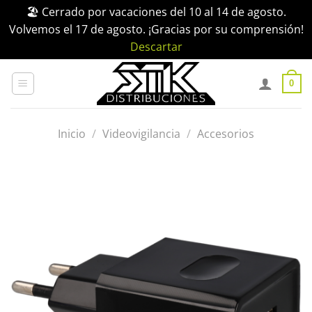
🏖️ Cerrado por vacaciones del 10 al 14 de agosto.
Volvemos el 17 de agosto. ¡Gracias por su comprensión!
Descartar
Saltar
al
0
contenido
Inicio
/
Videovigilancia
/
Accesorios