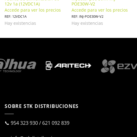
12v 1a (12VDC1A)
POE30W-V2
Accede para ver los precios
Accede para ver los precios
REF: 12VDC1A
REF: INJ-POE30W-V2
Hay existencias
Hay existencias
SOBRE STK DISTRIBUCIONES
📞
954 323 930
/
621 092 839