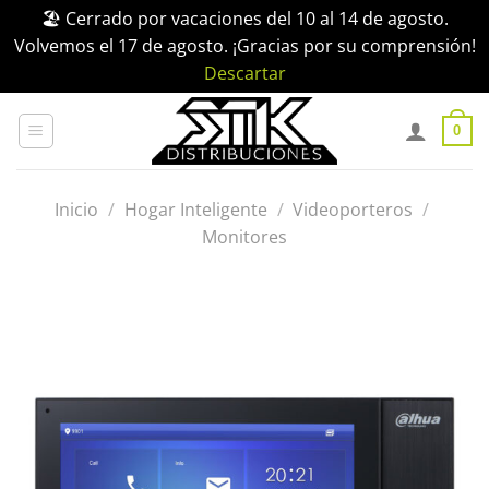
🏖️ Cerrado por vacaciones del 10 al 14 de agosto.
Volvemos el 17 de agosto. ¡Gracias por su comprensión!
Descartar
Saltar
al
0
contenido
Inicio
/
Hogar Inteligente
/
Videoporteros
/
Monitores