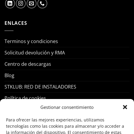
ENLACES
Terminos y condiciones
Solicitud devolución y RMA
Centro de descargas
Blog
STKLUB: RED DE INSTALADORES
Política de cookies
Gestionar consentimiento
PRODUCTOS
Para ofrecer las mejores experiencias, utilizamos
tecnologías como las cookies para almacenar y/o acceder a
Control Acceso
la información del dispositivo. El consentimiento de estas