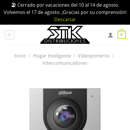
🏖️ Cerrado por vacaciones del 10 al 14 de agosto.
Volvemos el 17 de agosto. ¡Gracias por su comprensión!
Descartar
Saltar
al
0
contenido
Inicio
/
Hogar Inteligente
/
Videoporteros
/
Intercomunicadores