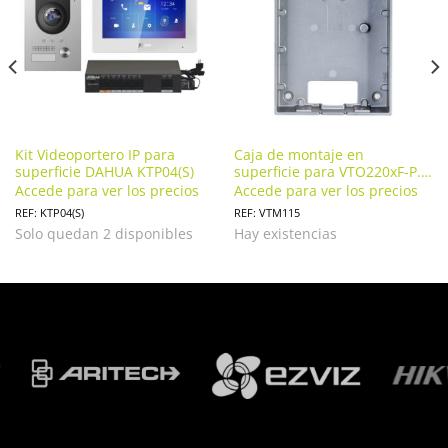
Kit Videoportero IP para
Caja de montaje en
superficie DAHUA KTP04(S)
superficie para VTO220xF-P.
VTM115
Accede para ver los precios
Accede para ver los precios
REF: KTP04(S)
REF: VTM115
Solo quedan 2 disponibles
Hay existencias