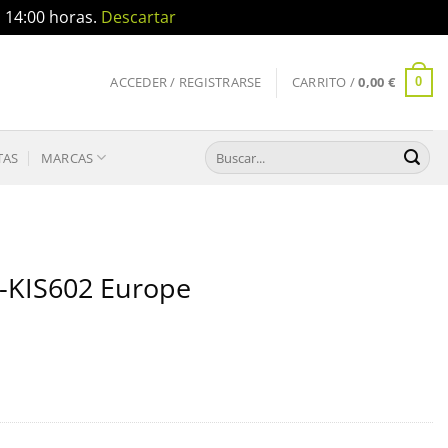
a 14:00 horas.
Descartar
ACCEDER / REGISTRARSE
CARRITO /
0,00
€
0
Buscar
TAS
MARCAS
por:
S-KIS602 Europe