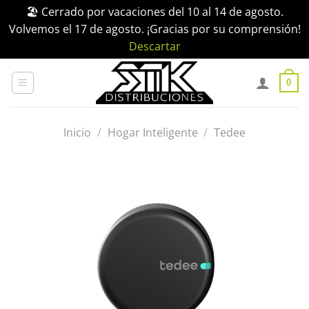
🏖️ Cerrado por vacaciones del 10 al 14 de agosto.
Volvemos el 17 de agosto. ¡Gracias por su comprensión!
Descartar
Saltar
al
0
contenido
Inicio
/
Hogar Inteligente
/
Tedee