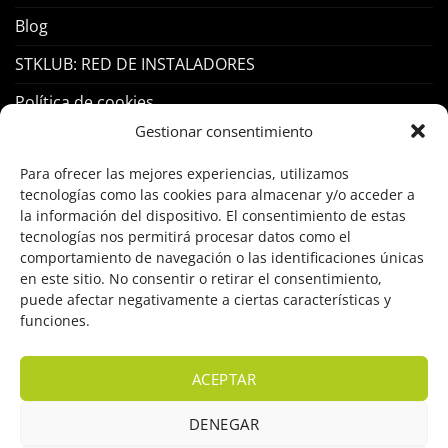
Blog
STKLUB: RED DE INSTALADORES
Política de cookies
Gestionar consentimiento
PRODUCTOS
Para ofrecer las mejores experiencias, utilizamos
tecnologías como las cookies para almacenar y/o acceder a
Control Acceso
la información del dispositivo. El consentimiento de estas
tecnologías nos permitirá procesar datos como el
Hogar Inteligente
comportamiento de navegación o las identificaciones únicas
en este sitio. No consentir o retirar el consentimiento,
Incendio
puede afectar negativamente a ciertas características y
funciones.
Intrusión
Marcas
ACEPTAR
OFERTAS
DENEGAR
Solar Fotovoltaicas