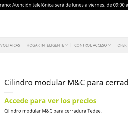
ano: Atención telefónica será de lunes a viernes, de 09:00 
OVOLTAICAS
HOGAR INTELIGENTE
CONTROL ACCESO
OFER
Cilindro modular M&C para cerra
Accede para ver los precios
Cilindro modular M&C para cerradura Tedee.