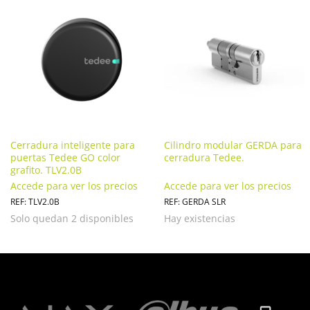
Cerradura inteligente para
Cilindro modular GERDA para
puertas Tedee GO color
cerradura Tedee.
grafito. TLV2.0B
Accede para ver los precios
Accede para ver los precios
REF: TLV2.0B
REF: GERDA SLR
Solo quedan 2 disponibles
Hay existencias