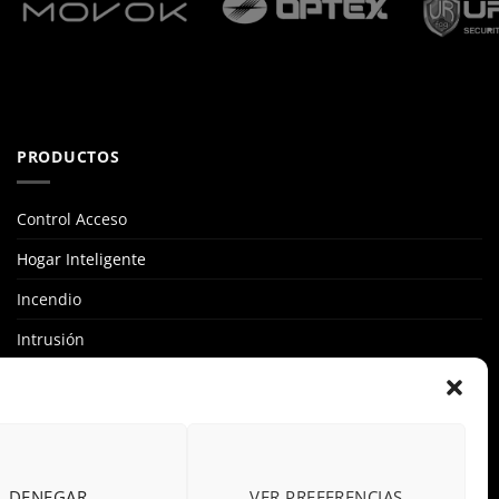
PRODUCTOS
Control Acceso
Hogar Inteligente
Incendio
Intrusión
Marcas
OFERTAS
Solar Fotovoltaicas
DENEGAR
VER PREFERENCIAS