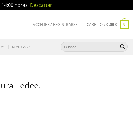
a 14:00 horas.
Descartar
ACCEDER / REGISTRARSE
CARRITO /
0,00
€
0
Buscar
TAS
MARCAS
por:
dura Tedee.