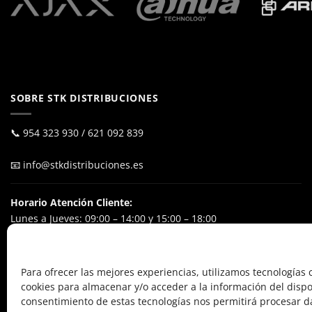
SOBRE STK DISTRIBUCIONES
📞
954 323 930
/
621 092 839
📧
info@stkdistribuciones.es
Horario Atención Cliente:
Lunes a Jueves: 09:00 – 14:00 y 15:00 – 18:00
Viernes: 09:00 – 15:00
Excluyendo festivos nacionales
Para ofrecer las mejores experiencias, utilizamos tecnologías
cookies para almacenar y/o acceder a la información del dispos
POL. IND. El Ejido
consentimiento de estas tecnologías nos permitirá procesar d
Calle Alfareros, 24