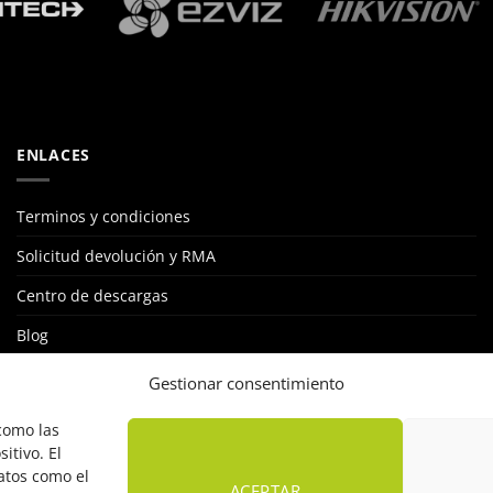
ENLACES
Terminos y condiciones
Solicitud devolución y RMA
Centro de descargas
Blog
STKLUB: RED DE INSTALADORES
Gestionar consentimiento
Política de cookies
 como las
itivo. El
atos como el
ACEPTAR