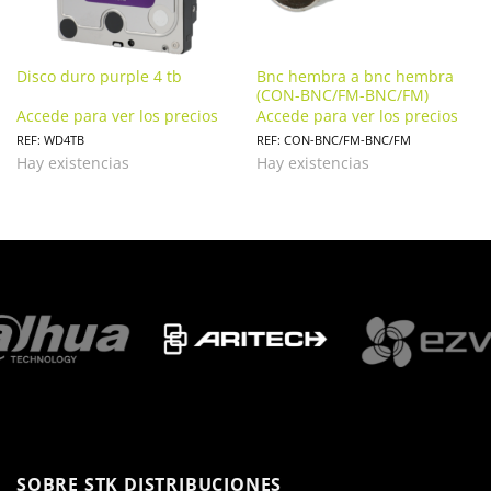
Disco duro purple 4 tb
Bnc hembra a bnc hembra
(CON-BNC/FM-BNC/FM)
Accede para ver los precios
Accede para ver los precios
REF: WD4TB
REF: CON-BNC/FM-BNC/FM
Hay existencias
Hay existencias
SOBRE STK DISTRIBUCIONES