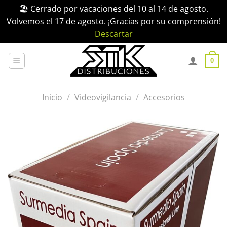
🏖️ Cerrado por vacaciones del 10 al 14 de agosto.
Volvemos el 17 de agosto. ¡Gracias por su comprensión!
Descartar
Saltar
al
0
contenido
Inicio
/
Videovigilancia
/
Accesorios