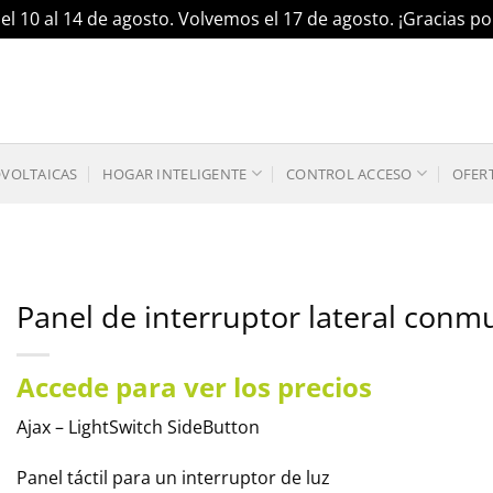
el 10 al 14 de agosto. Volvemos el 17 de agosto. ¡Gracias 
OVOLTAICAS
HOGAR INTELIGENTE
CONTROL ACCESO
OFER
Panel de interruptor lateral conm
Accede para ver los precios
Ajax – LightSwitch SideButton
Panel táctil para un interruptor de luz