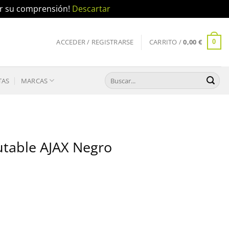
por su comprensión!
Descartar
ACCEDER / REGISTRARSE
CARRITO /
0,00
€
0
Buscar
TAS
MARCAS
por:
utable AJAX Negro