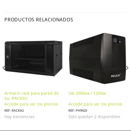
PRODUCTOS RELACIONADOS
Armario rack para pared de
SAI 2000va / 1200w
6u. RACK6U
Accede para ver los precios
Accede para ver los precios
REF: RACK6U
REF: PH9420
Hay existencias
Solo quedan 2 disponibles