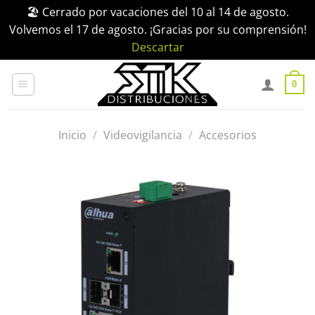
🏖️ Cerrado por vacaciones del 10 al 14 de agosto.
Volvemos el 17 de agosto. ¡Gracias por su comprensión!
Descartar
Saltar
al
0
contenido
Inicio
/
Videovigilancia
/
Accesorios