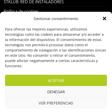
STKLUB: RED DE INSTALADORES
Política de cookies
Gestionar consentimiento
PRODUCTOS
Para ofrecer las mejores experiencias, utilizamos
tecnologías como las cookies para almacenar y/o acceder a
Control Acceso
la información del dispositivo. El consentimiento de estas
tecnologías nos permitirá procesar datos como el
Hogar Inteligente
comportamiento de navegación o las identificaciones únicas
en este sitio. No consentir o retirar el consentimiento,
Incendio
puede afectar negativamente a ciertas características y
funciones.
Intrusión
Marcas
ACEPTAR
OFERTAS
DENEGAR
Solar Fotovoltaicas
VER PREFERENCIAS
Videovigilancia